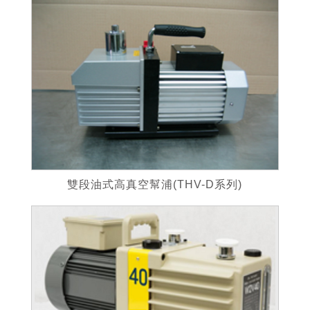
雙段油式高真空幫浦(THV-D系列)